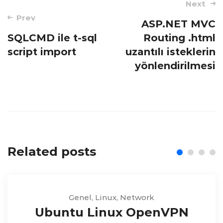
Post
Next
navigation
Prev
ASP.NET MVC
SQLCMD ile t-sql
Routing .html
script import
uzantılı isteklerin
yönlendirilmesi
Related posts
Genel
,
Linux
,
Network
Ubuntu Linux OpenVPN