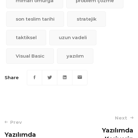
mimari omurga
problem çözme
son teslim tarihi
stratejik
taktiksel
uzun vadeli
Visual Basic
yazılım
Share
Post
Next
Prev
navigation
Yazılımda
Yazılımda