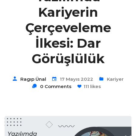
Kariyerin
Çerçeveleme
İlkesi: Dar
Görüşlülük
Ragıp Ünal
17 Mayıs 2022
Kariyer
0 Comments
111 likes