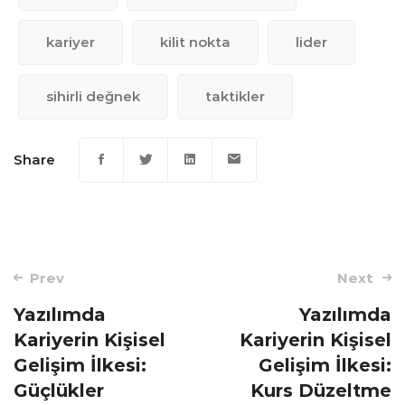
kariyer
kilit nokta
lider
sihirli değnek
taktikler
Share
Post
Prev
Next
navigation
Yazılımda
Yazılımda
Kariyerin Kişisel
Kariyerin Kişisel
Gelişim İlkesi:
Gelişim İlkesi:
Güçlükler
Kurs Düzeltme