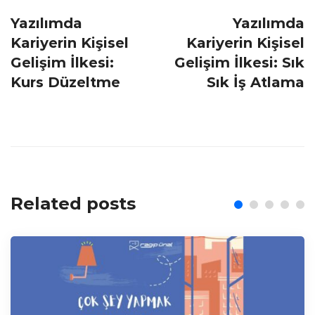
navigation
Yazılımda
Yazılımda
Kariyerin Kişisel
Kariyerin Kişisel
Gelişim İlkesi:
Gelişim İlkesi: Sık
Kurs Düzeltme
Sık İş Atlama
Related posts